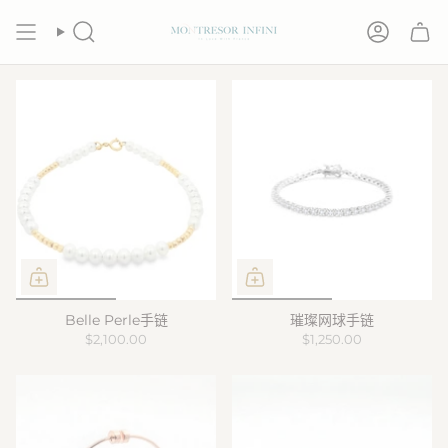
跳
至
搜
帐
内
索
户
容
Belle Perle手链
璀璨网球手链
$2,100.00
$1,250.00