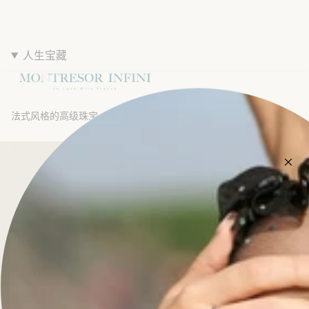
人生宝藏
法式风格的高级珠宝，专为日常佩戴而定制。
菜单
订婚戒指
Diamonds & Rings
结婚戒指
首饰
定制
关于我们