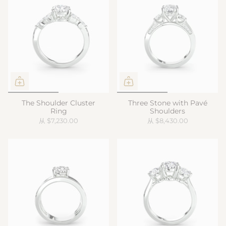
The Shoulder Cluster
Three Stone with Pavé
Ring
Shoulders
从
$7,230.00
从
$8,430.00