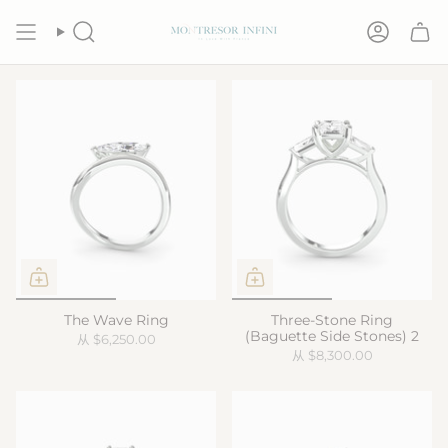
跳
至
搜
帐
内
索
户
容
The Wave Ring
Three-Stone Ring
(Baguette Side Stones) 2
从
$6,250.00
从
$8,300.00