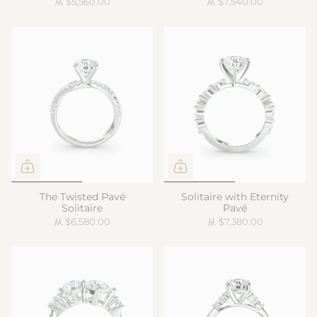
从
$5,560.00
从
$7,540.00
The Twisted Pavé
Solitaire with Eternity
Solitaire
Pavé
从
$6,580.00
从
$7,380.00