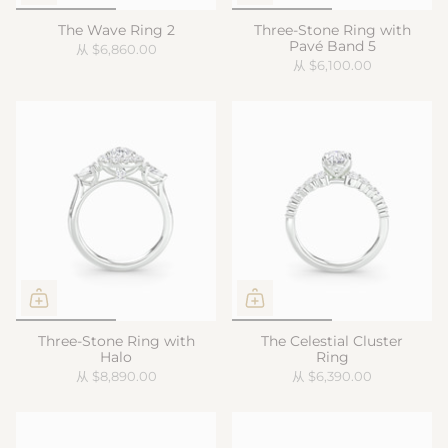
The Wave Ring 2
Three-Stone Ring with
Pavé Band 5
从
$6,860.00
从
$6,100.00
Three-Stone Ring with
The Celestial Cluster
Halo
Ring
从
$8,890.00
从
$6,390.00