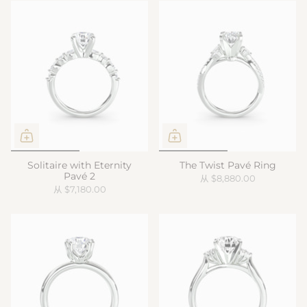
Solitaire with Eternity
The Twist Pavé Ring
Pavé 2
从
$8,880.00
从
$7,180.00