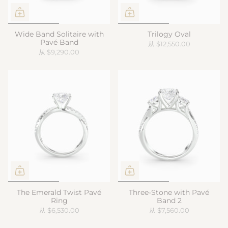
Wide Band Solitaire with
Trilogy Oval
Pavé Band
从
$12,550.00
从
$9,290.00
The Emerald Twist Pavé
Three-Stone with Pavé
Ring
Band 2
从
$6,530.00
从
$7,560.00