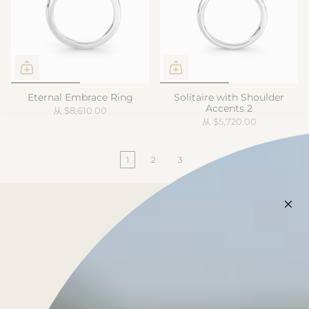
Eternal Embrace Ring
Solitaire with Shoulder
Accents 2
从
$8,610.00
从
$5,720.00
1
2
3