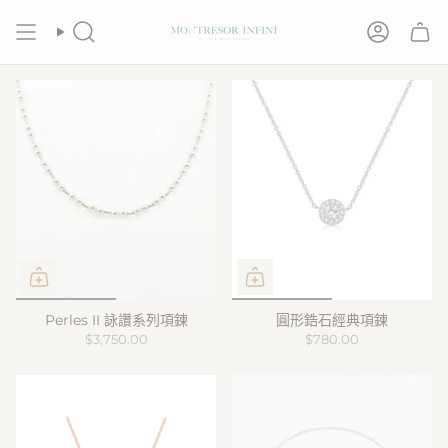
跳
至
搜
帐
内
索
户
容
Perles II 詠讚系列項鍊
圓形鋯石經典項鍊
$3,750.00
$780.00