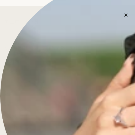
生命中的財寶
法式精品珠寶，為日常佩戴量身打造。
選單
訂婚戒指
Diamonds & Rings
婚戒
珠寶
客製化
關於我們